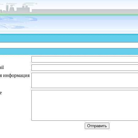
il
я информация
е