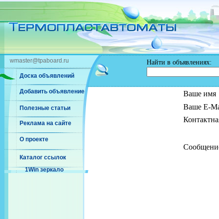
wmaster@tpaboard.ru
Найти в объявлениях:
Доска объявлений
Добавить объявление
Ваше имя
Ваше E-Ma
Полезные статьи
Контактна
Реклама на сайте
О проекте
Сообщени
Каталог ссылок
1Win зеркало