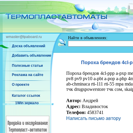
wmaster@tpaboard.ru
Найти в объявлениях:
Доска объявлений
Добавить объявление
Пороха брендов 4cl-pp
Полезные статьи
Пороха брендов 4cl-ppp a-pxp me
Реклама на сайте
pv8 pv9 pv10 a-pbt a-pop a-php 4
ab-chminaca rti-111 rti-55 mpa mdai
О проекте
тчк drugspowerstore тчк сом, skаi
Каталог ссылок
Автор:
Андрей
1Win зеркало
Адрес:
Владивосток
Телефон:
4583741
Написать письмо автору