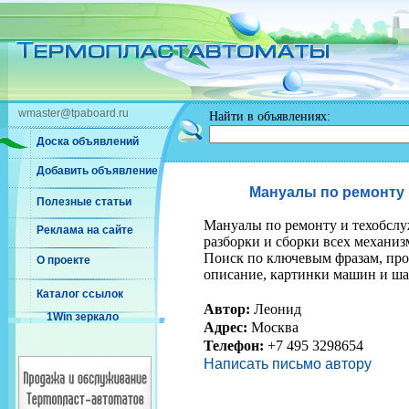
wmaster@tpaboard.ru
Найти в объявлениях:
Доска объявлений
Добавить объявление
Мануалы по ремонту
Полезные статьи
Мануалы по ремонту и техобсл
Реклама на сайте
разборки и сборки всех механиз
Поиск по ключевым фразам, прос
О проекте
описание, картинки машин и ша
Каталог ссылок
Автор:
Леонид
1Win зеркало
Адрес:
Москва
Телефон:
+7 495 3298654
Написать письмо автору