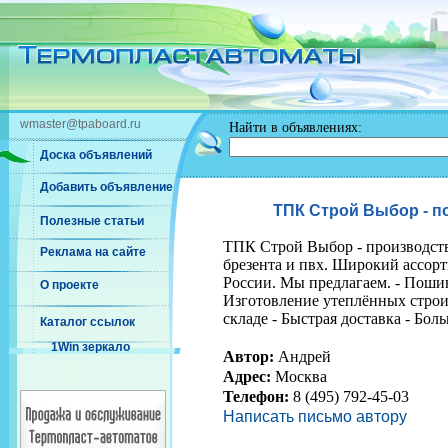
wmaster@tpaboard.ru
Найти в объявлениях:
Доска объявлений
Добавить объявление
ТПК Строй Выбор - по
Полезные статьи
ТПК Строй Выбор - производств
Реклама на сайте
брезента и пвх. Широкий ассорт
России. Мы предлагаем. - Пошив
О проекте
Изготовление утеплённых строит
складе - Быстрая доставка - Бо
Каталог ссылок
1Win зеркало
Автор:
Андрей
Адрес:
Москва
Телефон:
8 (495) 792-45-03
Написать письмо автору