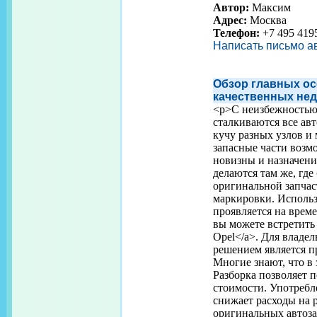
Автор:
Максим
Адрес:
Москва
Телефон:
+7 495 419
Написать письмо а
Обзор главных ос
качественных нед
<p>С неизбежностью 
сталкиваются все ав
кучу разных узлов и
запасные части возм
новизны и назначени
делаются там же, гд
оригинальной запчас
маркировки. Использ
проявляется на врем
вы можете встретить н
Opel</a>. Для владе
решением является п
Многие знают, что в
Разборка позволяет 
стоимости. Употребл
снижает расходы на 
оригинальных автоза