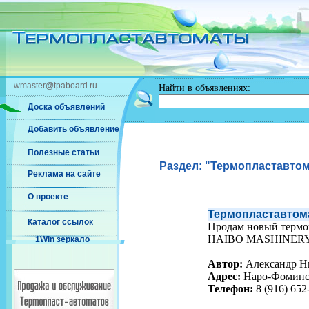
wmaster@tpaboard.ru
Найти в объявлениях:
Доска объявлений
Добавить объявление
Полезные статьи
Раздел: "Термопластавто
Реклама на сайте
О проекте
Термопластавтом
Каталог ссылок
Продам новый термо
HAIBO MASHINERY,
1Win зеркало
Автор:
Александр Н
Адрес:
Наро-Фоминс
Телефон:
8 (916) 652