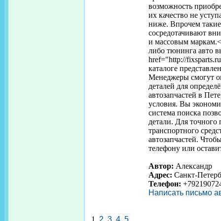
возможность приобре
их качество не усту
ниже. Впрочем такие
сосредотачивают вни
и массовым маркам.<
либо тюнинга авто в
href="http://fixspart
каталоге представле
Менеджеры смогут о
деталей для определён
автозапчастей в Пет
условия. Вы экономи
система поиска позв
детали. Для точного
транспортного средст
автозапчастей. Чтоб
телефону или оставит
Автор:
Александр
Адрес:
Санкт-Петерб
Телефон:
+79219072
Написать письмо а
1
2
3
4
5
...